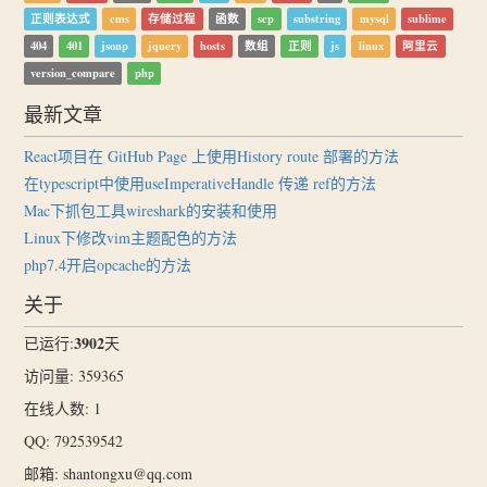
正则表达式
cms
存储过程
函数
scp
substring
mysql
sublime
404
401
jsonp
jquery
hosts
数组
正则
js
linux
阿里云
version_compare
php
最新文章
React项目在 GitHub Page 上使用History route 部署的方法
在typescript中使用useImperativeHandle 传递 ref的方法
Mac下抓包工具wireshark的安装和使用
Linux下修改vim主题配色的方法
php7.4开启opcache的方法
关于
3902
已运行:
天
访问量: 359365
在线人数: 1
QQ: 792539542
邮箱: shantongxu@qq.com