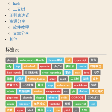
hash
二叉树
正则表达式
资源分享
软件教程
文章分享
其他
标签云
ghpage
useImperativeHandle
forwardRef
ref
typescript
抓包
udp
tcp
wireshark
opcache
php7.4
腾讯云
centos
时序攻击
hash_equals
E_ERROR
error_reporting
事务
mac
free
内存
指针
c语言
SplFixedArray
array
react
二叉树
跳表
反射
依赖注入
二分查找
算法
soap
webservice
markdown
链表
substr
数据结构
session
components
rss
git
docker
单元测试
phpstorm
phpunit
deepin
ubuntu
redis
GOROOT
GOPATH
golang
composer
单例模式
thinkphp
签到
javascript
json
谷歌
nginx
html
缓存
svn
vim
yii2.0
yii
XML