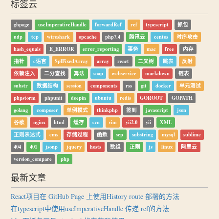
标签云
ghpage
useImperativeHandle
forwardRef
ref
typescript
抓包
udp
tcp
wireshark
opcache
php7.4
腾讯云
centos
时序攻击
hash_equals
E_ERROR
error_reporting
事务
mac
free
内存
指针
c语言
SplFixedArray
array
react
二叉树
跳表
反射
依赖注入
二分查找
算法
soap
webservice
markdown
链表
substr
数据结构
session
components
rss
git
docker
单元测试
phpstorm
phpunit
deepin
ubuntu
redis
GOROOT
GOPATH
golang
composer
单例模式
thinkphp
签到
javascript
json
谷歌
nginx
html
缓存
svn
vim
yii2.0
yii
XML
正则表达式
cms
存储过程
函数
scp
substring
mysql
sublime
404
401
jsonp
jquery
hosts
数组
正则
js
linux
阿里云
version_compare
php
最新文章
React项目在 GitHub Page 上使用History route 部署的方法
在typescript中使用useImperativeHandle 传递 ref的方法