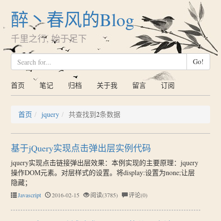
醉丶春风的Blog
千里之行, 始于足下
Go!
首页
笔记
归档
关于我
留言
订阅
2
首页
jquery
共查找到
条数据
基于jQuery实现点击弹出层实例代码
jquery实现点击链接弹出层效果：本例实现的主要原理：jquery
操作DOM元素。对层样式的设置。将display:设置为none;让层
隐藏；
Javascript
2016-02-15
阅读(3785)
评论(0)