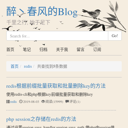
醉丶春风的Blog
千里之行, 始于足下
Go!
首页
笔记
归档
关于我
留言
订阅
5
首页
redis
共查找到
条数据
redis根据前缀批量获取和批量删除key的方法
使用redis-cli和php根据key前缀批量获取和删除key
redis
2019-08-03
阅读(15999)
评论(1)
php session之存储在redis的方法
通过设置session.save_handler,session.save_path,使php中session值