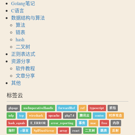
Golang笔记
C语言
数据结构与算法
算法
链表
hash
二叉树
正则表达式
资源分享
软件教程
文章分享
其他
标签云
ghpage
useImperativeHandle
forwardRef
ref
typescript
抓包
udp
tcp
wireshark
opcache
php7.4
腾讯云
centos
时序攻击
hash_equals
E_ERROR
error_reporting
事务
mac
free
内存
指针
c语言
SplFixedArray
array
react
二叉树
跳表
反射