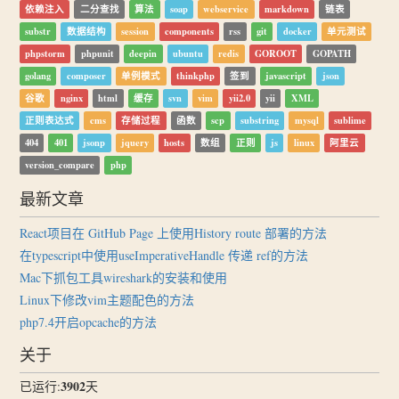
依赖注入
二分查找
算法
soap
webservice
markdown
链表
substr
数据结构
session
components
rss
git
docker
单元测试
phpstorm
phpunit
deepin
ubuntu
redis
GOROOT
GOPATH
golang
composer
单例模式
thinkphp
签到
javascript
json
谷歌
nginx
html
缓存
svn
vim
yii2.0
yii
XML
正则表达式
cms
存储过程
函数
scp
substring
mysql
sublime
404
401
jsonp
jquery
hosts
数组
正则
js
linux
阿里云
version_compare
php
最新文章
React项目在 GitHub Page 上使用History route 部署的方法
在typescript中使用useImperativeHandle 传递 ref的方法
Mac下抓包工具wireshark的安装和使用
Linux下修改vim主题配色的方法
php7.4开启opcache的方法
关于
3902
已运行:
天