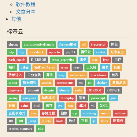
软件教程
文章分享
其他
标签云
ghpage
useImperativeHandle
forwardRef
ref
typescript
抓包
udp
tcp
wireshark
opcache
php7.4
腾讯云
centos
时序攻击
hash_equals
E_ERROR
error_reporting
事务
mac
free
内存
指针
c语言
SplFixedArray
array
react
二叉树
跳表
反射
依赖注入
二分查找
算法
soap
webservice
markdown
链表
substr
数据结构
session
components
rss
git
docker
单元测试
phpstorm
phpunit
deepin
ubuntu
redis
GOROOT
GOPATH
golang
composer
单例模式
thinkphp
签到
javascript
json
谷歌
nginx
html
缓存
svn
vim
yii2.0
yii
XML
正则表达式
cms
存储过程
函数
scp
substring
mysql
sublime
404
401
jsonp
jquery
hosts
数组
正则
js
linux
阿里云
version_compare
php