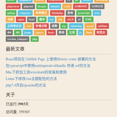
phpstorm
phpunit
deepin
ubuntu
redis
GOROOT
GOPATH
golang
composer
单例模式
thinkphp
签到
javascript
json
谷歌
nginx
html
缓存
svn
vim
yii2.0
yii
XML
正则表达式
cms
存储过程
函数
scp
substring
mysql
sublime
404
401
jsonp
jquery
hosts
数组
正则
js
linux
阿里云
version_compare
php
最新文章
React项目在 GitHub Page 上使用History route 部署的方法
在typescript中使用useImperativeHandle 传递 ref的方法
Mac下抓包工具wireshark的安装和使用
Linux下修改vim主题配色的方法
php7.4开启opcache的方法
关于
3903
已运行:
天
访问量: 359365