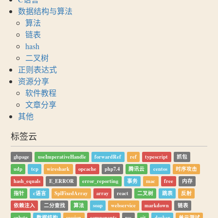
数据结构与算法
算法
链表
hash
二叉树
正则表达式
资源分享
软件教程
文章分享
其他
标签云
ghpage
useImperativeHandle
forwardRef
ref
typescript
抓包
udp
tcp
wireshark
opcache
php7.4
腾讯云
centos
时序攻击
hash_equals
E_ERROR
error_reporting
事务
mac
free
内存
指针
c语言
SplFixedArray
array
react
二叉树
跳表
反射
依赖注入
二分查找
算法
soap
webservice
markdown
链表
substr
数据结构
session
components
rss
git
docker
单元测试