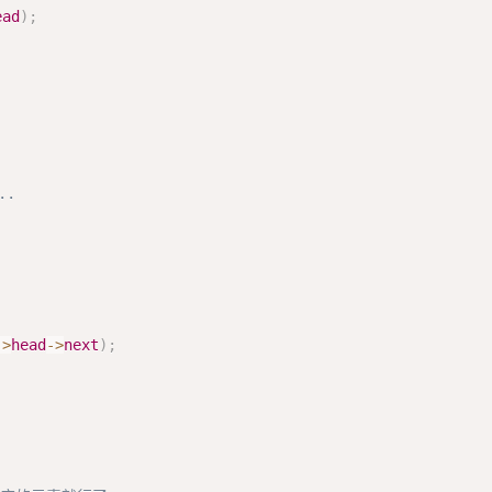
ead
)
;
.

->
head
->
next
)
;