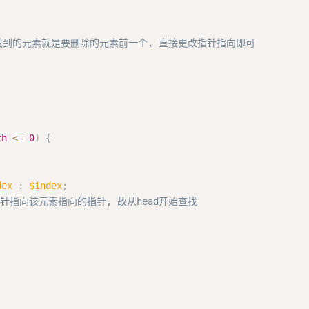
这样找到的元素就是要删除的元素前一个, 直接更改指针指向即可

th
<=
0
)
{
dex
:
$index
;
针指向该元素指向的指针, 故从head开始查找