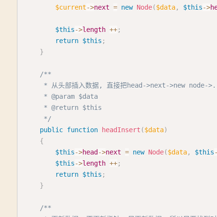
$current
->
next
=
new
Node
(
$data
,
$this
->
h
$this
->
length
++
;
return
$this
;
}
/**

     * 从头部插入数据, 直接把head->next->new node->..
     * @param $data

     * @return $this

     */
public
function
headInsert
(
$data
)
{
$this
->
head
->
next
=
new
Node
(
$data
,
$this
$this
->
length
++
;
return
$this
;
}
/**
