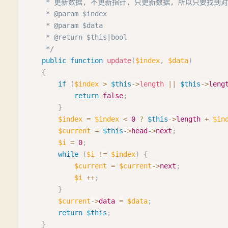
     * 更新数据, 不更新指针, 只更新数据, 所以只要找到
     * @param $index

     * @param $data

     * @return $this|bool

     */
public
function
update
(
$index
,
$data
)
{
if
(
$index
>
$this
->
length
||
$this
->
leng
return
false
;
}
$index
=
$index
<
0
?
$this
->
length
+
$in
$current
=
$this
->
head
->
next
;
$i
=
0
;
while
(
$i
!=
$index
)
{
$current
=
$current
->
next
;
$i
++
;
}
$current
->
data
=
$data
;
return
$this
;
}