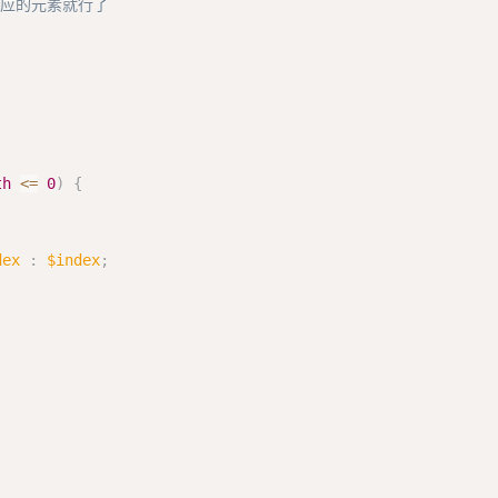
对应的元素就行了

th
<=
0
)
{
dex
:
$index
;