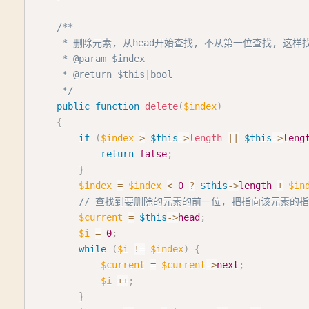
/**

     * 删除元素, 从head开始查找, 不从第一位查找, 
     * @param $index

     * @return $this|bool

     */
public
function
delete
(
$index
)
{
if
(
$index
>
$this
->
length
||
$this
->
leng
return
false
;
}
$index
=
$index
<
0
?
$this
->
length
+
$in
// 查找到要删除的元素的前一位, 把指向该元素的指
$current
=
$this
->
head
;
$i
=
0
;
while
(
$i
!=
$index
)
{
$current
=
$current
->
next
;
$i
++
;
}