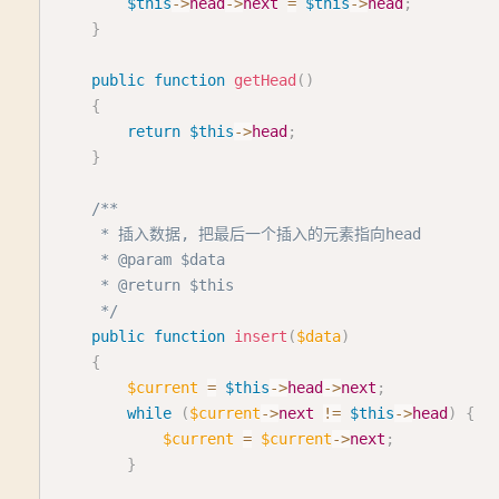
$this
->
head
->
next
=
$this
->
head
;
}
public
function
getHead
(
)
{
return
$this
->
head
;
}
/**

     * 插入数据, 把最后一个插入的元素指向head

     * @param $data

     * @return $this

     */
public
function
insert
(
$data
)
{
$current
=
$this
->
head
->
next
;
while
(
$current
->
next
!=
$this
->
head
)
{
$current
=
$current
->
next
;
}