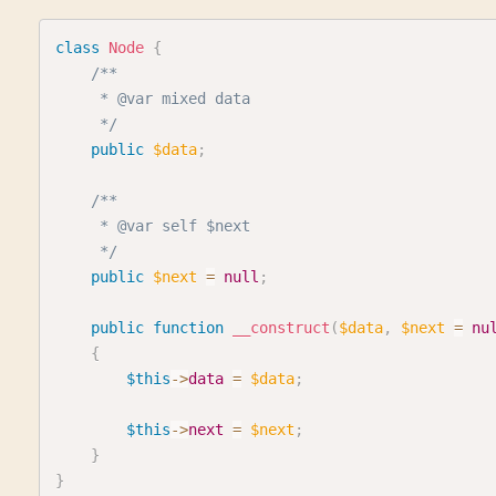
class
Node
{
/**

     * @var mixed data

     */
public
$data
;
/**

     * @var self $next

     */
public
$next
=
null
;
public
function
__construct
(
$data
,
$next
=
nu
{
$this
->
data
=
$data
;
$this
->
next
=
$next
;
}
}