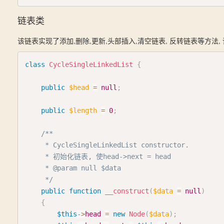
链表类
该链表实现了添加,删除,更新,头部插入,清空链表, 反转链表等方法,
class
CycleSingleLinkedList
{
public
$head
=
null
;
public
$length
=
0
;
/**

     * CycleSingleLinkedList constructor.

     * 初始化链表, 使head->next = head

     * @param null $data

     */
public
function
__construct
(
$data
=
null
)
{
$this
->
head
=
new
Node
(
$data
)
;